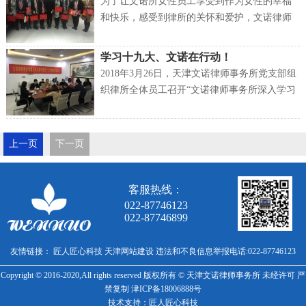
节”的节日祝福
为了让文诺所女性员工享受到作为女性的幸福
和快乐，感受到律所的关怀和爱护，文诺律师
事务所工会、妇联主席张耀媚律师为每位女性
员工都准备了一份暖心的礼物，向她们致以节
学习十九大、文诺在行动！
日的祝福，同时对她们在文诺所发展中付出的
2018年3月26日，天津文诺律师事务所党支部组
辛勤努力表示衷心的感谢！
织律所全体员工召开“文诺律师事务所深入学习
贯彻党的十九大精神专题会议”，党支部书记刘
雪主持会议。
上一页
下一页
客服热线：
022-87746123
022-87746899
友情链接：
匠人匠心科技
天津网站建设
违法和不良信息举报电话:022-87746123
Copyright © 2016-2020,All rights reserved 版权所有 © 天津文诺律师事务所 未经许可 严
举报邮箱: wennuolaw@sina.cn
禁复制 津ICP备18006888号
技术支持：匠人匠心科技