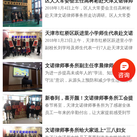
区人大常委会主任高树彬赴天津文诺律师
事务所走访调研
2018年1月4日上午，区人大常委会主任高树彬
赴天津文诺律师事务所走访调研。区人大常委
会副主任方立民，区人大常委会办公室主任杨
书苓、调研室主任蒋汉民、办公室副主任刘
天津市红桥区跃进里小学师生代表赴文诺
萍、代表工作室科长王海滨等陪同调研。
律师事务所参观交流
2018年1月23日上午，天津市红桥区跃进里小学
副校长刘学玲及师生代表一行7人赴天津文诺律
师事务所进行参观交流。
文诺律师事务所副主任李晨律师走进新华
中学和苑学校开展预防未成年人犯罪的讲
为进一步提高未成年人的“学法、知法、懂法、
座
守法”意识，从源头上预防和减少学生违法犯罪
案件的发生，营造和谐、健康、安定的校园环
境。2018年1月24日，天津文诺律师事务所副主
新春到，喜开颜！文诺律师事务所工会提
任李晨律师走进新华中学和苑学校，为该校师
前给员工发年货喽！
春节将至，天津文诺律师事务所为了感谢全体
生开展以“未成年犯罪预防与应对”为主题的法制
员工一年来的辛勤付出，让大家提前感受到节
讲座，受到了该校师生的热烈欢迎。
日的气氛，2018年2月5日，天津文诺律师事务
所工会主席张耀媚律师提前向每一位员工发放
文诺律师事务所给大家送上“三八妇女
了春节福利。